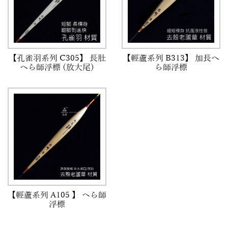
【孔雀羽系列 C305】 長肚
【輕蘆系列 B313】 加長へ
へら師浮標 (放大尾)
ら師浮標
【輕蘆系列 A105 】 へら師
浮標